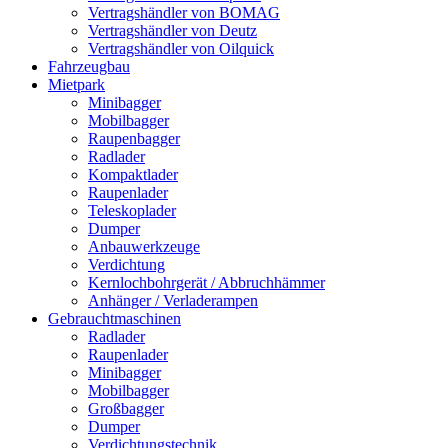
Vertragshändler von BOMAG
Vertragshändler von Deutz
Vertragshändler von Oilquick
Fahrzeugbau
Mietpark
Minibagger
Mobilbagger
Raupenbagger
Radlader
Kompaktlader
Raupenlader
Teleskoplader
Dumper
Anbauwerkzeuge
Verdichtung
Kernlochbohrgerät / Abbruchhämmer
Anhänger / Verladerampen
Gebrauchtmaschinen
Radlader
Raupenlader
Minibagger
Mobilbagger
Großbagger
Dumper
Verdichtungstechnik