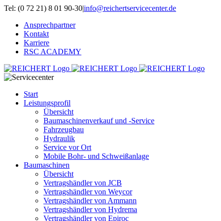
Zum
Tel: (0 72 21) 8 01 90-30
|
info@reichertservicecenter.de
Inhalt
Ansprechpartner
springen
Kontakt
Karriere
RSC ACADEMY
Start
Leistungsprofil
Übersicht
Baumaschinenverkauf und -Service
Fahrzeugbau
Hydraulik
Service vor Ort
Mobile Bohr- und Schweißanlage
Baumaschinen
Übersicht
Vertragshändler von JCB
Vertragshändler von Weycor
Vertragshändler von Ammann
Vertragshändler von Hydrema
Vertragshändler von Epiroc