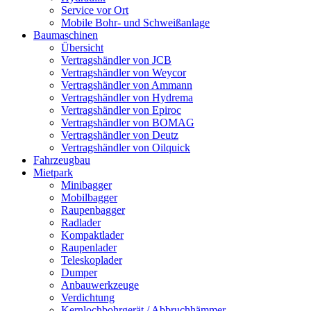
Service vor Ort
Mobile Bohr- und Schweißanlage
Baumaschinen
Übersicht
Vertragshändler von JCB
Vertragshändler von Weycor
Vertragshändler von Ammann
Vertragshändler von Hydrema
Vertragshändler von Epiroc
Vertragshändler von BOMAG
Vertragshändler von Deutz
Vertragshändler von Oilquick
Fahrzeugbau
Mietpark
Minibagger
Mobilbagger
Raupenbagger
Radlader
Kompaktlader
Raupenlader
Teleskoplader
Dumper
Anbauwerkzeuge
Verdichtung
Kernlochbohrgerät / Abbruchhämmer