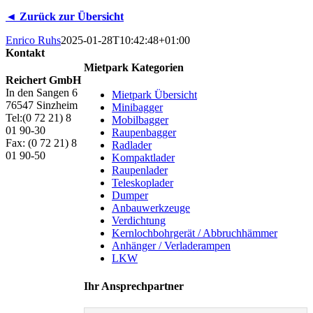
◄ Zurück zur Übersicht
Enrico Ruhs
2025-01-28T10:42:48+01:00
Kontakt
Mietpark Kategorien
Reichert GmbH
In den Sangen 6
Mietpark Übersicht
76547 Sinzheim
Minibagger
Tel:(0 72 21) 8
Mobilbagger
01 90-30
Raupenbagger
Fax: (0 72 21) 8
Radlader
01 90-50
Kompaktlader
Raupenlader
Teleskoplader
Dumper
Anbauwerkzeuge
Verdichtung
Kernlochbohrgerät / Abbruchhämmer
Anhänger / Verladerampen
LKW
Ihr Ansprechpartner