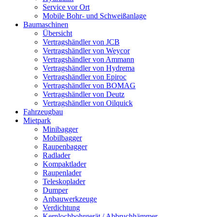
Service vor Ort
Mobile Bohr- und Schweißanlage
Baumaschinen
Übersicht
Vertragshändler von JCB
Vertragshändler von Weycor
Vertragshändler von Ammann
Vertragshändler von Hydrema
Vertragshändler von Epiroc
Vertragshändler von BOMAG
Vertragshändler von Deutz
Vertragshändler von Oilquick
Fahrzeugbau
Mietpark
Minibagger
Mobilbagger
Raupenbagger
Radlader
Kompaktlader
Raupenlader
Teleskoplader
Dumper
Anbauwerkzeuge
Verdichtung
Kernlochbohrgerät / Abbruchhämmer