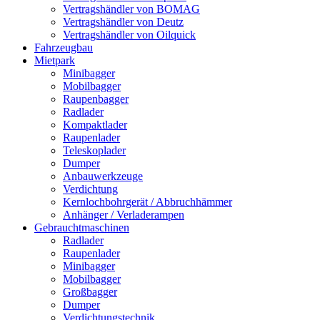
Vertragshändler von BOMAG
Vertragshändler von Deutz
Vertragshändler von Oilquick
Fahrzeugbau
Mietpark
Minibagger
Mobilbagger
Raupenbagger
Radlader
Kompaktlader
Raupenlader
Teleskoplader
Dumper
Anbauwerkzeuge
Verdichtung
Kernlochbohrgerät / Abbruchhämmer
Anhänger / Verladerampen
Gebrauchtmaschinen
Radlader
Raupenlader
Minibagger
Mobilbagger
Großbagger
Dumper
Verdichtungstechnik