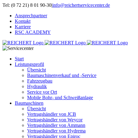
Zum
Tel: (0 72 21) 8 01 90-30
|
info@reichertservicecenter.de
Inhalt
Ansprechpartner
springen
Kontakt
Karriere
RSC ACADEMY
Start
Leistungsprofil
Übersicht
Baumaschinenverkauf und -Service
Fahrzeugbau
Hydraulik
Service vor Ort
Mobile Bohr- und Schweißanlage
Baumaschinen
Übersicht
Vertragshändler von JCB
Vertragshändler von Weycor
Vertragshändler von Ammann
Vertragshändler von Hydrema
Vertragshändler von Epiroc