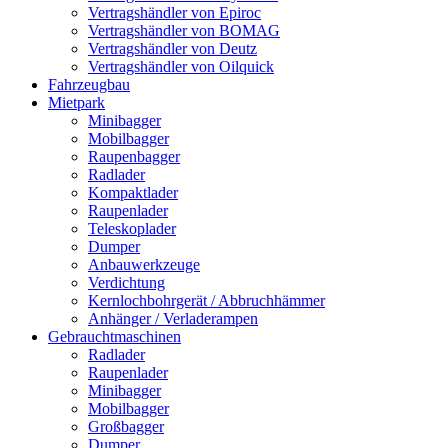
Vertragshändler von Epiroc
Vertragshändler von BOMAG
Vertragshändler von Deutz
Vertragshändler von Oilquick
Fahrzeugbau
Mietpark
Minibagger
Mobilbagger
Raupenbagger
Radlader
Kompaktlader
Raupenlader
Teleskoplader
Dumper
Anbauwerkzeuge
Verdichtung
Kernlochbohrgerät / Abbruchhämmer
Anhänger / Verladerampen
Gebrauchtmaschinen
Radlader
Raupenlader
Minibagger
Mobilbagger
Großbagger
Dumper