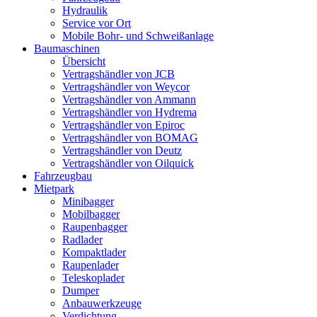
Hydraulik
Service vor Ort
Mobile Bohr- und Schweißanlage
Baumaschinen
Übersicht
Vertragshändler von JCB
Vertragshändler von Weycor
Vertragshändler von Ammann
Vertragshändler von Hydrema
Vertragshändler von Epiroc
Vertragshändler von BOMAG
Vertragshändler von Deutz
Vertragshändler von Oilquick
Fahrzeugbau
Mietpark
Minibagger
Mobilbagger
Raupenbagger
Radlader
Kompaktlader
Raupenlader
Teleskoplader
Dumper
Anbauwerkzeuge
Verdichtung