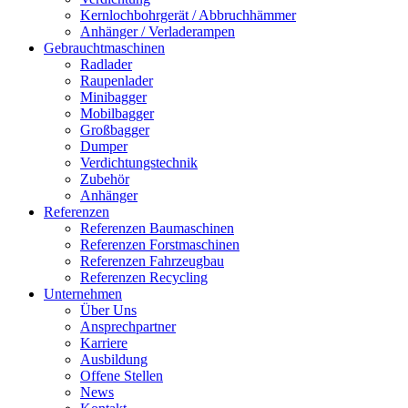
Kernlochbohrgerät / Abbruchhämmer
Anhänger / Verladerampen
Gebrauchtmaschinen
Radlader
Raupenlader
Minibagger
Mobilbagger
Großbagger
Dumper
Verdichtungstechnik
Zubehör
Anhänger
Referenzen
Referenzen Baumaschinen
Referenzen Forstmaschinen
Referenzen Fahrzeugbau
Referenzen Recycling
Unternehmen
Über Uns
Ansprechpartner
Karriere
Ausbildung
Offene Stellen
News