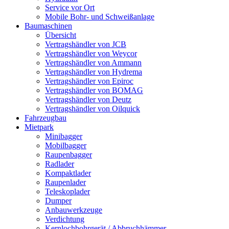
Service vor Ort
Mobile Bohr- und Schweißanlage
Baumaschinen
Übersicht
Vertragshändler von JCB
Vertragshändler von Weycor
Vertragshändler von Ammann
Vertragshändler von Hydrema
Vertragshändler von Epiroc
Vertragshändler von BOMAG
Vertragshändler von Deutz
Vertragshändler von Oilquick
Fahrzeugbau
Mietpark
Minibagger
Mobilbagger
Raupenbagger
Radlader
Kompaktlader
Raupenlader
Teleskoplader
Dumper
Anbauwerkzeuge
Verdichtung
Kernlochbohrgerät / Abbruchhämmer