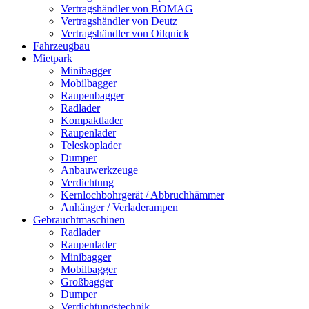
Vertragshändler von BOMAG
Vertragshändler von Deutz
Vertragshändler von Oilquick
Fahrzeugbau
Mietpark
Minibagger
Mobilbagger
Raupenbagger
Radlader
Kompaktlader
Raupenlader
Teleskoplader
Dumper
Anbauwerkzeuge
Verdichtung
Kernlochbohrgerät / Abbruchhämmer
Anhänger / Verladerampen
Gebrauchtmaschinen
Radlader
Raupenlader
Minibagger
Mobilbagger
Großbagger
Dumper
Verdichtungstechnik