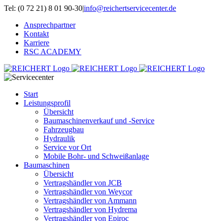
Zum
Tel: (0 72 21) 8 01 90-30
|
info@reichertservicecenter.de
Inhalt
Ansprechpartner
springen
Kontakt
Karriere
RSC ACADEMY
Start
Leistungsprofil
Übersicht
Baumaschinenverkauf und -Service
Fahrzeugbau
Hydraulik
Service vor Ort
Mobile Bohr- und Schweißanlage
Baumaschinen
Übersicht
Vertragshändler von JCB
Vertragshändler von Weycor
Vertragshändler von Ammann
Vertragshändler von Hydrema
Vertragshändler von Epiroc