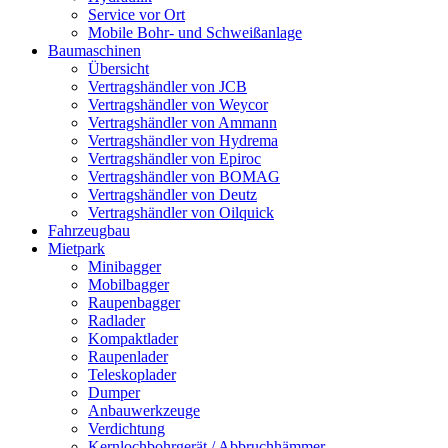
Service vor Ort
Mobile Bohr- und Schweißanlage
Baumaschinen
Übersicht
Vertragshändler von JCB
Vertragshändler von Weycor
Vertragshändler von Ammann
Vertragshändler von Hydrema
Vertragshändler von Epiroc
Vertragshändler von BOMAG
Vertragshändler von Deutz
Vertragshändler von Oilquick
Fahrzeugbau
Mietpark
Minibagger
Mobilbagger
Raupenbagger
Radlader
Kompaktlader
Raupenlader
Teleskoplader
Dumper
Anbauwerkzeuge
Verdichtung
Kernlochbohrgerät / Abbruchhämmer