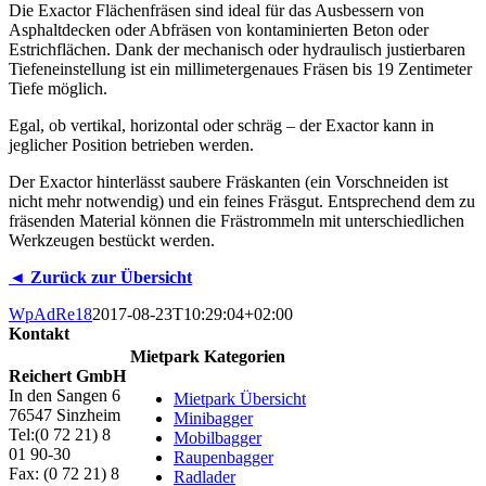
Die Exactor Flächenfräsen sind ideal für das Ausbessern von
Asphaltdecken oder Abfräsen von kontaminierten Beton oder
Estrichflächen. Dank der mechanisch oder hydraulisch justierbaren
Tiefeneinstellung ist ein millimetergenaues Fräsen bis 19 Zentimeter
Tiefe möglich.
Egal, ob vertikal, horizontal oder schräg – der Exactor kann in
jeglicher Position betrieben werden.
Der Exactor hinterlässt saubere Fräskanten (ein Vorschneiden ist
nicht mehr notwendig) und ein feines Fräsgut. Entsprechend dem zu
fräsenden Material können die Frästrommeln mit unterschiedlichen
Werkzeugen bestückt werden.
◄ Zurück zur Übersicht
WpAdRe18
2017-08-23T10:29:04+02:00
Kontakt
Mietpark Kategorien
Reichert GmbH
In den Sangen 6
Mietpark Übersicht
76547 Sinzheim
Minibagger
Tel:(0 72 21) 8
Mobilbagger
01 90-30
Raupenbagger
Fax: (0 72 21) 8
Radlader