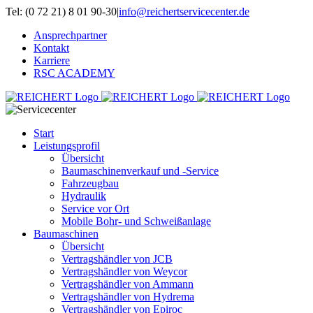
Zum
Tel: (0 72 21) 8 01 90-30
|
info@reichertservicecenter.de
Inhalt
Ansprechpartner
springen
Kontakt
Karriere
RSC ACADEMY
Start
Leistungsprofil
Übersicht
Baumaschinenverkauf und -Service
Fahrzeugbau
Hydraulik
Service vor Ort
Mobile Bohr- und Schweißanlage
Baumaschinen
Übersicht
Vertragshändler von JCB
Vertragshändler von Weycor
Vertragshändler von Ammann
Vertragshändler von Hydrema
Vertragshändler von Epiroc