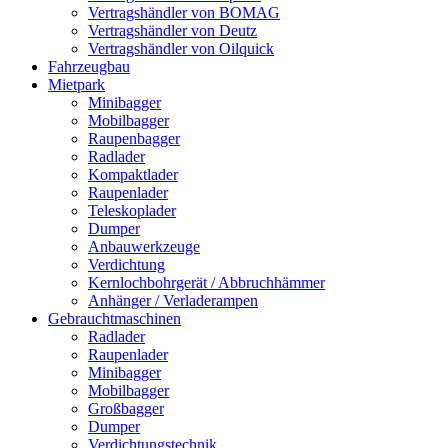
Vertragshändler von BOMAG
Vertragshändler von Deutz
Vertragshändler von Oilquick
Fahrzeugbau
Mietpark
Minibagger
Mobilbagger
Raupenbagger
Radlader
Kompaktlader
Raupenlader
Teleskoplader
Dumper
Anbauwerkzeuge
Verdichtung
Kernlochbohrgerät / Abbruchhämmer
Anhänger / Verladerampen
Gebrauchtmaschinen
Radlader
Raupenlader
Minibagger
Mobilbagger
Großbagger
Dumper
Verdichtungstechnik