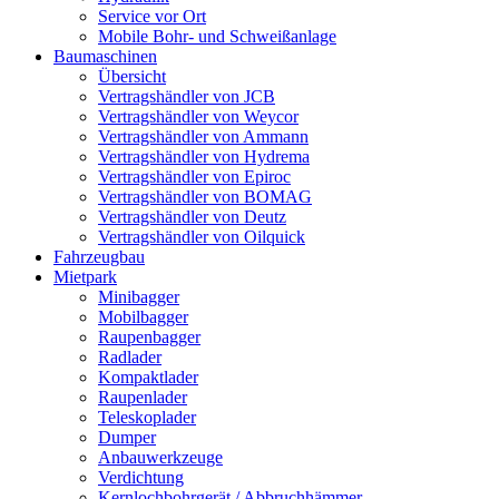
Service vor Ort
Mobile Bohr- und Schweißanlage
Baumaschinen
Übersicht
Vertragshändler von JCB
Vertragshändler von Weycor
Vertragshändler von Ammann
Vertragshändler von Hydrema
Vertragshändler von Epiroc
Vertragshändler von BOMAG
Vertragshändler von Deutz
Vertragshändler von Oilquick
Fahrzeugbau
Mietpark
Minibagger
Mobilbagger
Raupenbagger
Radlader
Kompaktlader
Raupenlader
Teleskoplader
Dumper
Anbauwerkzeuge
Verdichtung
Kernlochbohrgerät / Abbruchhämmer